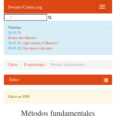
Swami-Center.org
Toggle
navigatio
×
Noticias:
29.03.20
Dichos del Maestro
28.03.20
¿Qué enseña el Maestro?
08.03.20
Una nueva vida pura
Libros
Ecopsicología
Métodos fundamentales
Índice
Libro en PDF
.
Métodos fundamentales