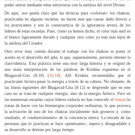
poder unirse mediante estas estructuras con la sutileza del nivel Divino.
De aquí, nos queda claro que las técnicas para «colorear» los chakras,
practicadas en algunas escuelas, no hacen más que causar daño directo a
los practicantes y son la consecuencia de la ignorancia severa de los
líderes de estas escuelas. Pues, como ya hemos dicho, el color más sutil es
el blanco ligeramente dorado y cualquier otro color ya está más lejos de
la sutileza del Creador.
Otro error muy común durante el trabajo con los chakras es poner el
acento en el desarrollo del ajña, lo que, supuestamente, permite obtener la
clarividencia. Esta práctica tiene una muy larga historia y se originó de
una mala interpretación de las palabras de Krishna expuestas en el
Bhagavad-Gita (8:10) [
10
,
18
]. Allí Krishna recomendaba que el
practicante hiciera pasar la energía a través de su cabeza. No obstante, de
las líneas siguientes del Bhagavad-Gita (8:12) se desprende que en este
caso no se trata de cualquier energía, sino de la energía Átmica. Pero en
las numerosas escuelas cuyos líderes todavía no han conocido el
Atman
lo
tratan de hacer con las bioenergías corporales ordinarias, lo que provoca
la activación de uno de los chakras inicialmente más groseros y, como
resultado, el «endurecimiento» de la conciencia entera. La mirada de las
personas que lo practican se hace «penetrante», áspera y desagradable y
su desarrollo se detiene por largo tiempo.