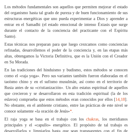
Los métodos fundamentales son aquellos que permiten mejorar el estado
del organismo hasta tal grado de pureza y de buen funcionamiento de sus
estructuras energéticas que uno pueda experimentar a Dios y aprender a
entrar en el Samadhi (el estado emocional de intenso Éxtasis que surge
durante el contacto de la conciencia del practicante con el Espíritu
Santo).
Estas técnicas nos preparan para que luego crezcamos como conciencias
refinadas, desarrollemos el poder de la conciencia y, en las etapas más
altas, obtengamos la Victoria Definitiva, que es la Unión con el Creador
en Su Morada.
En las tradiciones del hinduismo y budismo, estos métodos se conocen
como el «raja yoga». Pero sus variantes también fueron elaboradas en el
taoísmo chino y en el sufismo musulmán, así como en el territorio de
Rusia antes de su «cristianización». Un alto estatus espiritual de aquellos
que crecieron y se desarrollaron en esta tradición espiritual (la de los
eslavos) comprueba que estos métodos eran conocidos por ellos [
14
,
18
].
No obstante, en el ambiente cristiano, entre las prácticas de este nivel se
conoce solamente «la oración de Jesús»
*
.
El raja yoga se basa en el trabajo con los
chakras
, los meridianos
principales y el «capullo» energético. El propósito de tal trabajo es
desarrollarlos y limpiarlos hasta que sean transparentes con el fin de