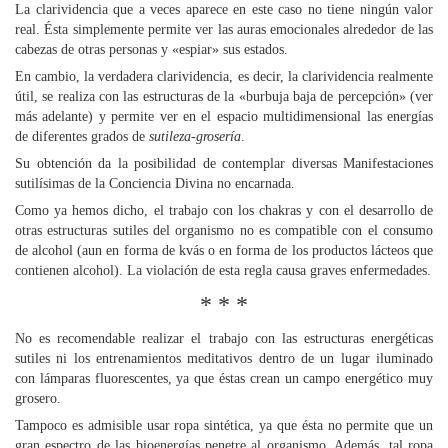
La clarividencia que a veces aparece en este caso no tiene ningún valor
real. Ésta simplemente permite ver las auras emocionales alrededor de las
cabezas de otras personas y «espiar» sus estados.
En cambio, la verdadera clarividencia, es decir, la clarividencia realmente
útil, se realiza con las estructuras de la «burbuja baja de percepción» (ver
más adelante) y permite ver en el espacio multidimensional las energías
de diferentes grados de
sutileza-grosería
.
Su obtención da la posibilidad de contemplar diversas Manifestaciones
sutilísimas de la Conciencia Divina no encarnada.
Como ya hemos dicho, el trabajo con los chakras y con el desarrollo de
otras estructuras sutiles del organismo no es compatible con el consumo
de alcohol (aun en forma de kvás o en forma de los productos lácteos que
contienen alcohol). La violación de esta regla causa graves enfermedades.
* * *
No es recomendable realizar el trabajo con las estructuras energéticas
sutiles ni los entrenamientos meditativos dentro de un lugar iluminado
con lámparas fluorescentes, ya que éstas crean un campo energético muy
grosero.
Tampoco es admisible usar ropa sintética, ya que ésta no permite que un
gran espectro de las bioenergías penetre al organismo. Además, tal ropa