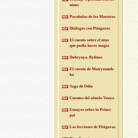
ninos
Pa­ra­bo­las de los Maes­tros
Diá­lo­gos con Pi­tá­go­ras
El cuen­to sobre el nino
que podia hacer magia
Do­bryn­ya. By­li­nas
El cuen­to de Ma­tr­yo­nush­
ka
Saga de Odín
Cuen­tos del abue­lo Vanya
En­sa­yos sobre lo Prin­ci­
pal
Las lec­cio­nes de Pi­tá­go­ras