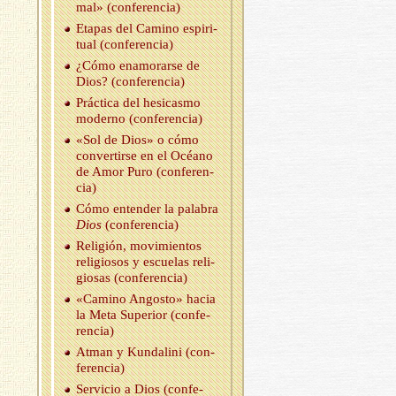
mal» (con­fe­ren­cia)
Eta­pas del Ca­mino es­pi­ri­
tual (con­fe­ren­cia)
¿Cómo enamo­rar­se de
Dios? (con­fe­ren­cia)
Prác­ti­ca del he­si­cas­mo
mo­derno (con­fe­ren­cia)
«Sol de Dios» o cómo
con­ver­tir­se en el Océano
de Amor Puro (con­fe­ren­
cia)
Cómo en­ten­der la pa­la­bra
Dios
(con­fe­ren­cia)
Re­li­gión, mo­vi­mien­tos
re­li­gio­sos y es­cue­las re­li­
gio­sas (con­fe­ren­cia)
«Ca­mino An­gos­to» hacia
la Meta Su­pe­rior (con­fe­
ren­cia)
Atman y Kun­da­li­ni (con­
fe­ren­cia)
Ser­vi­cio a Dios (con­fe­