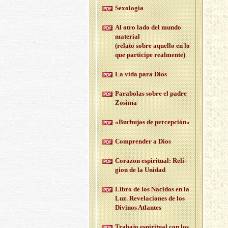
Se­xo­lo­gia
Al otro lado del mundo
ma­te­rial
(re­la­to sobre aque­llo en lo
que par­ti­ci­pe real­men­te)
La vida para Dios
Pa­ra­bo­las sobre el padre
Zo­si­ma
«Bur­bu­jas de per­cep­ción»
Com­pren­der a Dios
Co­ra­zon es­pi­ri­tual: Re­li­
gion de la Uni­dad
Libro de los Na­ci­dos en la
Luz. Re­ve­la­cio­nes de los
Di­vi­nos Atlan­tes
Tra­ba­jo es­pi­ri­tual con los