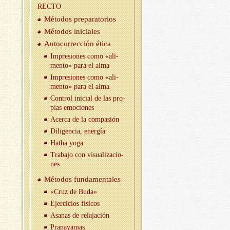
RECTO
Mé­to­dos pre­pa­ra­to­rios
Mé­to­dos ini­cia­les
Au­to­co­rrec­ción ética
Im­pre­sio­nes como «ali­
men­to» para el alma
Im­pre­sio­nes como «ali­
men­to» para el alma
Con­trol ini­cial de las pro­
pias emo­cio­nes
Acer­ca de la com­pa­sión
Di­li­gen­cia, ener­gía
Hatha yoga
Tra­ba­jo con vi­sua­li­za­cio­
nes
Mé­to­dos fun­da­men­ta­les
«Cruz de Buda»
Ejer­ci­cios fí­si­cos
Asa­nas de re­la­ja­ción
Pra­na­ya­mas