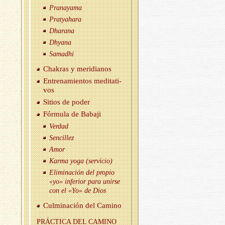
Pra­na­ya­ma
Prat­yaha­ra
Dha­ra­na
Dh­ya­na
Sa­mad­hi
Cha­kras y me­ri­dia­nos
En­tre­na­mien­tos me­di­ta­ti­
vos
Si­tios de poder
Fór­mu­la de Ba­ba­ji
Ver­dad
Sen­ci­llez
Amor
Karma yoga (ser­vi­cio)
Eli­mi­na­ción del pro­pio
«yo» in­fe­rior para unir­se
con el «Yo» de Dios
Cul­mi­na­ción del Ca­mino
PRÁC­TI­CA DEL CA­MINO