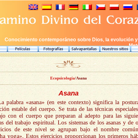
Conocimiento contemporáneo sobre Dios, la evolución y e
Meto
Ecopsicología
/Asana
Asana
La palabra «asana» (en este contexto) significa la postura
ción estable del cuerpo. Se trata de las técnicas especiales
ajo con el cuerpo que preparan al adepto para las siguie
as del trabajo espiritual. Los sistemas de los asanas y de o
rcicios de este nivel se agrupan bajo el nombre comú
ha yoga». Estos ejercicios proporcionan los primeros háb