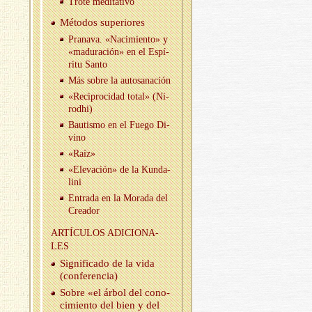
Trote me­di­ta­ti­vo
Mé­to­dos su­pe­rio­res
Pra­na­va. «Na­ci­mien­to» y
«ma­du­ra­ción» en el Es­pí­
ri­tu Santo
Más sobre la au­to­sa­na­ción
«Re­ci­pro­ci­dad total» (Ni­
rod­hi)
Bau­tis­mo en el Fuego Di­
vino
«Raíz»
«Ele­va­ción» de la Kun­da­
li­ni
En­tra­da en la Mo­ra­da del
Crea­dor
AR­TÍCU­LOS ADI­CIO­NA­
LES
Sig­ni­fi­ca­do de la vida
(con­fe­ren­cia)
Sobre «el árbol del co­no­
ci­mien­to del bien y del