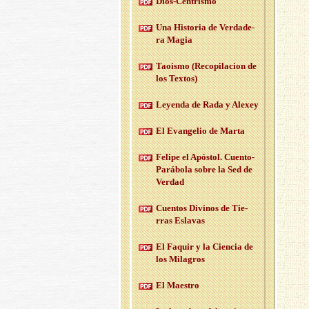
Dios-Cen­tris­mo
Una His­to­ria de Ver­da­de­
ra Magia
Taois­mo (Re­co­pi­la­cion de
los Tex­tos)
Le­yen­da de Rada y Ale­xey
El Evan­ge­lio de Marta
Fe­li­pe el Após­tol. Cuen­to-
Pa­rá­bo­la sobre la Sed de
Ver­dad
Cuen­tos Di­vi­nos de Tie­
rras Es­la­vas
El Fa­quir y la Cien­cia de
los Mi­la­gros
El Maes­tro