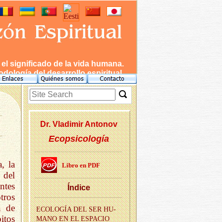
l significado de la vida humana.
dología del desarrollo espiritual.
Dr. Vla­di­mir An­to­nov
Ecopsicología
, la
Libro en PDF
 del
ntes
Ín­di­ce
tros
n de
ECO­LO­GÍA DEL SER HU­
itos
MANO EN EL ES­PA­CIO