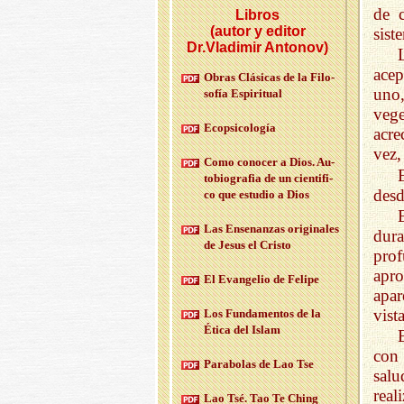
de 
Libros
(autor y editor
sist
Dr.Vladimir Antonov)
acep
Obras Clá­si­cas de la Fi­lo­
uno
so­fía Es­pi­ri­tual
vege
Eco­psi­co­lo­gía
acre
vez,
Como co­no­cer a Dios. Au­
to­bio­gra­fia de un cien­ti­fi­
desd
co que es­tu­dio a Dios
Las En­se­nan­zas ori­gi­na­les
dur
de Jesus el Cris­to
pro
apr
El Evan­ge­lio de Fe­li­pe
apar
vist
Los Fun­da­men­tos de la
Ética del Islam
con 
Pa­ra­bo­las de Lao Tse
salu
real
Lao Tsé. Tao Te Ching