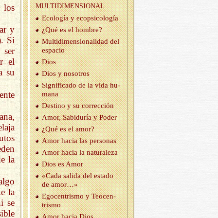
 los
MUL­TI­DI­MEN­SIO­NAL
Eco­lo­gía y eco­psi­co­lo­gía
ar y
¿Qué es el hom­bre?
. Si
Mul­ti­di­men­sio­na­li­dad del
 ser
es­pa­cio
r el
Dios
a su
Dios y no­so­tros
Sig­ni­fi­ca­do de la vida hu­
ente
ma­na
Des­tino y su co­rrec­ción
ana,
Amor, Sa­bi­du­ría y Poder
laja
¿Qué es el amor?
tos
Amor hacia las per­so­nas
eden
Amor hacia la na­tu­ra­le­za
e la
Dios es Amor
«Cada sa­li­da del es­ta­do
algo
de amor…»
e la
Ego­cen­tris­mo y Teo­cen­
i se
tris­mo
ible
Amor hacia Dios