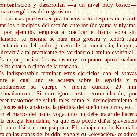
concentración y desarrollan —a un nivel muy básico—
emas energéticos del organismo.
Los asanas pueden ser practicados sólo después de estudi
tar los principios del escalón anterior (de yama y niyama)
, por ejemplo, empieza a practicar el hatha yoga sin
tariano, su energía se hará más grosera y tendrá luga
centamiento del poder grosero de la conciencia, lo que, 
 desviará a tal practicante del verdadero Camino espiritual.
Es mejor practicar los asanas muy temprano, aproximadam
e las cuatro o cinco de la mañana.
Es indispensable terminar estos ejercicios con el shavas
ante el cual uno se acuesta sobre la espalda y re
fundamente su cuerpo y mente durante 20 minu
oximadamente. Si uno ignora esta recomendación, pu
ecer trastornos de salud, tales como el desmejoramiento d
a, los estados ansiosos, la pérdida del sueño nocturno, etc.
En el marco del hatha yoga, uno no debe tratar de hacer 
la energía
Kundalini
, ya que esto puede dañar gravement
d tanto física como psíquica. El trabajo con la Kundalin
iza en las etapas del buddhi yoga y su «elevación» es admis