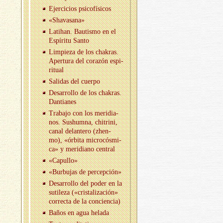
Ejer­ci­cios psi­co­fí­si­cos
«Sha­va­sa­na»
La­tihan. Bau­tis­mo en el
Es­pí­ri­tu Santo
Lim­pie­za de los cha­kras.
Aper­tu­ra del co­ra­zón es­pi­
ri­tual
Sa­li­das del cuer­po
Desa­rro­llo de los cha­kras.
Dan­tia­nes
Tra­ba­jo con los me­ri­dia­
nos. Sus­hum­na, chi­tri­ni,
canal de­lan­te­ro (zhen-
mo), «ór­bi­ta mi­cro­cós­mi­
ca» y me­ri­diano cen­tral
«Ca­pu­llo»
«Bur­bu­jas de per­cep­ción»
Desa­rro­llo del poder en la
su­ti­le­za («cris­ta­li­za­ción»
co­rrec­ta de la con­cien­cia)
Baños en agua he­la­da