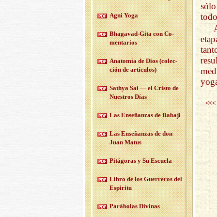
sólo
Agni Yoga
todo
Bha­ga­vad-Gi­ta con Co­
etap
men­ta­rios
tant
resu
Anato­mía de Dios (co­lec­
medi
ción de ar­tícu­los)
yoga
Sath­ya Sai — el Cris­to de
Nues­tros Días
<<<
Las En­se­ñan­zas de Ba­ba­ji
Las En­se­ñan­zas de don
Juan Matus
Pi­tá­go­ras y Su Es­cue­la
Libro de los Gue­rre­ros del
Es­pi­ri­tu
Pa­rá­bo­las Di­vi­nas