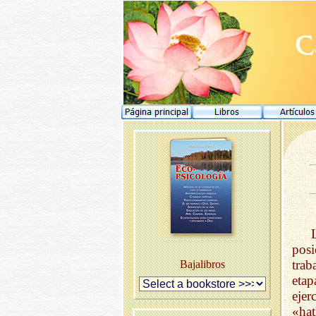
posi
trab
Bajalibros
etap
eje
«hat