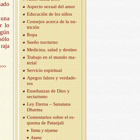
lado
As­pec­to se­xual del amor
Edu­ca­ción de los niños
 una
Con­se­jos acer­ca de la nu­
r lo
tri­ción
lgún
Ropa
sólo
Sueño noc­turno
raja
Me­di­ci­na, salud y des­tino
Tra­ba­jo en el mundo ma­
te­rial
>>>
Ser­vi­cio es­pi­ri­tual
Ape­gos fal­sos y ver­da­de­
ros
En­se­ñan­zas de Dios y
sec­ta­ris­mo
Ley Eter­na – Sa­na­ta­na
Dhar­ma
Co­men­ta­rios sobre el es­
que­ma de Pa­tan­ja­li
Yama y ni­ya­ma
Asana