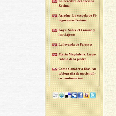
La he­re­de­ra del an­ciano
Zo­si­ma
Ariad­ne: La es­cue­la de Pi­
tá­go­ras en Cro­to­ne
Kayr: Sobre el Ca­mino y
los via­je­ros
La le­yen­da de Pe­res­vet
María Mag­da­le­na. La pa­
rá­bo­la de la pie­dra
Como Co­no­cer a Dios. Au­
to­bio­gra­fía de un cien­tí­fi­
co: con­ti­nua­ción