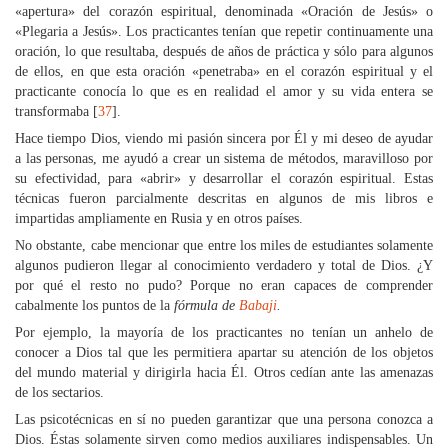
«apertura» del corazón espiritual, denominada «Oración de Jesús» o
«Plegaria a Jesús». Los practicantes tenían que repetir continuamente una
oración, lo que resultaba, después de años de práctica y sólo para algunos
de ellos, en que esta oración «penetraba» en el corazón espiritual y el
practicante conocía lo que es en realidad el amor y su vida entera se
transformaba [
37
].
Hace tiempo Dios, viendo mi pasión sincera por Él y mi deseo de ayudar
a las personas, me ayudó a crear un sistema de métodos, maravilloso por
su efectividad, para «abrir» y desarrollar el corazón espiritual. Estas
técnicas fueron parcialmente descritas en algunos de mis libros e
impartidas ampliamente en Rusia y en otros países.
No obstante, cabe mencionar que entre los miles de estudiantes solamente
algunos pudieron llegar al conocimiento verdadero y total de Dios. ¿Y
por qué el resto no pudo? Porque no eran capaces de comprender
cabalmente los puntos de la
fórmula de
Babaji
.
Por ejemplo, la mayoría de los practicantes no tenían un anhelo de
conocer a Dios tal que les permitiera apartar su atención de los objetos
del mundo material y dirigirla hacia Él. Otros cedían ante las amenazas
de los sectarios.
Las psicotécnicas en sí no pueden garantizar que una persona conozca a
Dios. Éstas solamente sirven como medios auxiliares indispensables. Un