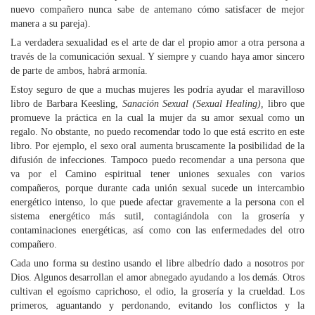
nuevo compañero nunca sabe de antemano cómo satisfacer de mejor
manera a su pareja).
La verdadera sexualidad es el arte de dar el propio amor a otra persona a
través de la comunicación sexual. Y siempre y cuando haya amor sincero
de parte de ambos, habrá armonía.
Estoy seguro de que a muchas mujeres les podría ayudar el maravilloso
libro de Barbara Keesling,
Sanación Sexual (Sexual Healing),
libro que
promueve la práctica en la cual la mujer da su amor sexual como un
regalo. No obstante, no puedo recomendar todo lo que está escrito en este
libro. Por ejemplo, el sexo oral aumenta bruscamente la posibilidad de la
difusión de infecciones. Tampoco puedo recomendar a una persona que
va por el Camino espiritual tener uniones sexuales con varios
compañeros, porque durante cada unión sexual sucede un intercambio
energético intenso, lo que puede afectar gravemente a la persona con el
sistema energético más sutil, contagiándola con la grosería y
contaminaciones energéticas, así como con las enfermedades del otro
compañero.
Cada uno forma su destino usando el libre albedrío dado a nosotros por
Dios. Algunos desarrollan el amor abnegado ayudando a los demás. Otros
cultivan el egoísmo caprichoso, el odio, la grosería y la crueldad. Los
primeros, aguantando y perdonando, evitando los conflictos y la