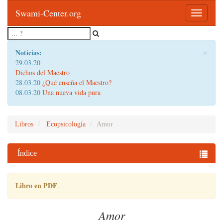
Swami-Center.org
Toggle
navigatio
×
Noticias:
29.03.20
Dichos del Maestro
28.03.20
¿Qué enseña el Maestro?
08.03.20
Una nueva vida pura
Libros
Ecopsicología
Amor
Índice
Libro en PDF
.
Amor