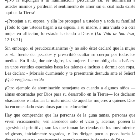
»¡No la expongan a la humillación! ¡Actuando así, se humillarán a
ustedes mismos y perderán el sentimiento de amor sin el cual nada existe
aquí en la Tierra!
»¡Protejan a su esposa, y ella los protegerá a ustedes y a toda su familia!
¡Todo lo que ustedes hagan a su esposa, a su madre, a una viuda o a otra
mujer en aflicción, lo estarán haciendo a Dios!» (
La Vida de San Issa,
12:13-21).
Sin embargo, el pseudocristianismo (y no sólo éste) declaró que la mujer
es «la fuente del pecado» y prescribió ocultar su cuerpo por todos los
medios. En Rusia, durante siglos, las mujeres fueron obligadas a bañarse
en unos vestidos especiales hasta los talones e incluso a dormir con ropa.
Les decían: «¡Morirás durmiendo y te presentarás desnuda ante el Señor!
¡Qué vergüenza será!».
¡Otro ejemplo de abominación semejante es cuando a algunos niños —
almas encarnadas por Dios para su desarrollo en la Tierra— los declaran
«bastardos» e infaman la maternidad de aquellas mujeres a quienes Dios
ha encomendado estas almas para su educación!
Hay que comprender que las personas de la guna tamas, personas que
viven viciosamente, ven alrededor sólo el vicio y, además, poseen la
agresividad primitiva, son las que toman las riendas de los movimientos
religiosos, inicialmente sagrados, y los dirigen poco a poco hacia la