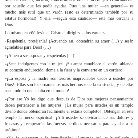
por aquello que les podía ayudar. Pues una mujer —en general— es
mucho más sutil que un varón (esto es determinado también por su
estatus hormonal). Y ella —según esta cualidad— está más cercana a
Dios.
Lo mismo enseñó Jesús el Cristo al dirigirse a los varones:
«Respétenla, protéjanla! ¡Actuando así, obtendrán su amor (…) y serán
agradables para Dios! (…)
»¡Amen a sus esposas y respétenlas (…)!
»¡Sean indulgentes con la mujer! ¡Su amor ennoblece al varón, ablanda
su corazón endurecido, doma a la fiera y la convierte en un cordero!
»¡La esposa y la madre son tesoros inapreciables dados a ustedes por
Dios! ¡Ellas son los ornamentos más hermosos de la existencia, y de ellas
nace todo lo que habita en el mundo!
»¡Por eso Yo les digo que después de Dios sus mejores pensamientos
deben pertenecer a las mujeres! ¡La mujer para ustedes es un templo
divino donde obtendrán fácilmente el éxtasis completo! ¡Obtengan en este
templo la fuerza espiritual! ¡Allí ustedes se olvidarán de sus dolores y
fracasos y recuperarán las fuerzas perdidas necesarias para ayudar a su
prójimo!