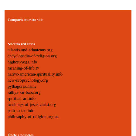
Comparte nuestro sitio
Nuestra red sitios
atlantis-and-atlanteans.org
encyclopedia-of-religion.org
highest-yoga.info
meaning-of-life.tv
native-american-spirituality.info
new-ecopsychology.org
pythagoras.name
sathya-sai-baba.org
spiritual-art.info
teachings-of-jesus-christ.org
path-to-tao.info
philosophy-of-religion.org.ua
Únete a nosotros