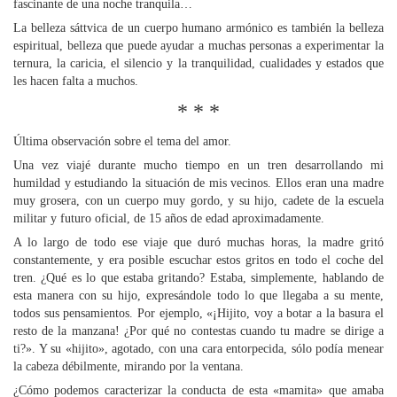
fascinante de una noche tranquila…
La belleza sáttvica de un cuerpo humano armónico es también la belleza
espiritual, belleza que puede ayudar a muchas personas a experimentar la
ternura, la caricia, el silencio y la tranquilidad, cualidades y estados que
les hacen falta a muchos.
* * *
Última observación sobre el tema del amor.
Una vez viajé durante mucho tiempo en un tren desarrollando mi
humildad y estudiando la situación de mis vecinos. Ellos eran una madre
muy grosera, con un cuerpo muy gordo, y su hijo, cadete de la escuela
militar y futuro oficial, de 15 años de edad aproximadamente.
A lo largo de todo ese viaje que duró muchas horas, la madre gritó
constantemente, y era posible escuchar estos gritos en todo el coche del
tren. ¿Qué es lo que estaba gritando? Estaba, simplemente, hablando de
esta manera con su hijo, expresándole todo lo que llegaba a su mente,
todos sus pensamientos. Por ejemplo, «¡Hijito, voy a botar a la basura el
resto de la manzana! ¿Por qué no contestas cuando tu madre se dirige a
ti?». Y su «hijito», agotado, con una cara entorpecida, sólo podía menear
la cabeza débilmente, mirando por la ventana.
¿Cómo podemos caracterizar la conducta de esta «mamita» que amaba