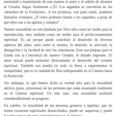
enemistad y manteniendo de esta manera el amor y el anhelo de alcanzar
al Creador, llegan finalmente a Él. Los segundos se convierten en los
«desechos de la Evolución». A los primeros, con justa razón, podemos
llamarlos cristianos. ¿Y cómo podemos llamar a los segundos, a pesar de
que ellos van a las iglesias y templos?
Nuestra sexualidad no está diseñada por Dios sólo como un medio para la
reproducción, sino también como un medio para el perfeccionamiento
espiritual. Es así porque puede contribuir al desarrollo de diversos
aspectos del amor, tales como la ternura, la atención, la solicitud, la
abnegación y la facultad de unir las conciencias. Esto nos prepara para la
Unión con la Conciencia de nuestro Creador, el Amado Supremo. El
amor sexual puede estimular directamente el desarrollo del corazón
espiritual. También nos enseña (si todo va bien) a experimentar la
tranquilidad
, que es la cualidad de Dios indispensable en el Camino hacia
la Perfección.
Sin embargo, lo que hemos dicho es verdad sólo para la sexualidad
sáttvica (pura, armoniosa) de las personas que están avanzando realmente
en el Camino espiritual. En este caso, esta sexualidad acelerará
considerablemente su progreso.
En cambio, la sexualidad de las personas groseras y egoístas, que no
tienen corazones espirituales desarrollados, puede ser asquerosa y puede
hacerlas entrar aún más profundamente en el infierno.