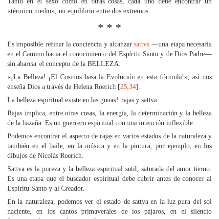
Tanto en el sexo como en otras cosas, cada uno debe encontrar un
«término medio», un equilibrio entre dos extremos.
* * *
Es imposible refinar la conciencia y alcanzar
sattva
—una etapa necesaria
en el Camino hacia el conocimiento del Espíritu Santo y de Dios Padre—
sin abarcar el concepto de la BELLEZA.
«¡La Belleza! ¡El Cosmos basa la Evolución en esta fórmula!», así nos
enseña Dios a través de Helena Roerich [
25
,
34
].
La belleza espiritual existe en las gunas
*
rajas y sattva.
Rajas implica, entre otras cosas, la energía, la determinación y la belleza
de la hazaña. Es un guerrero espiritual con una intención inflexible.
Podemos encontrar el aspecto de rajas en varios estados de la naturaleza y
también en el baile, en la música y en la pintura, por ejemplo, en los
dibujos de Nicolás Roerich.
Sattva es la pureza y la belleza espiritual sutil, saturada del amor tierno.
Es una etapa que el buscador espiritual debe cubrir antes de conocer al
Espíritu Santo y al Creador.
En la naturaleza, podemos ver el estado de sattva en la luz pura del sol
naciente, en los cantos primaverales de los pájaros, en el silencio