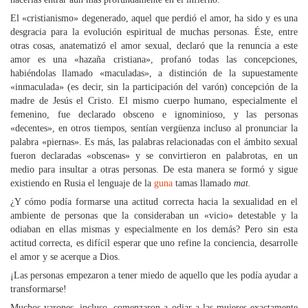
El «cristianismo» degenerado, aquel que perdió el amor, ha sido y es una
desgracia para la evolución espiritual de muchas personas. Éste, entre
otras cosas, anatematizó el amor sexual, declaró que la renuncia a este
amor es una «hazaña cristiana», profanó todas las concepciones,
habiéndolas llamado «maculadas», a distinción de la supuestamente
«inmaculada» (es decir, sin la participación del varón) concepción de la
madre de Jesús el Cristo. El mismo cuerpo humano, especialmente el
femenino, fue declarado obsceno e ignominioso, y las personas
«decentes», en otros tiempos, sentían vergüenza incluso al pronunciar la
palabra «piernas». Es más, las palabras relacionadas con el ámbito sexual
fueron declaradas «obscenas» y se convirtieron en palabrotas, en un
medio para insultar a otras personas. De esta manera se formó y sigue
existiendo en Rusia el lenguaje de la
guna
tamas llamado
mat.
¿Y cómo podía formarse una actitud correcta hacia la sexualidad en el
ambiente de personas que la consideraban un «vicio» detestable y la
odiaban en ellas mismas y especialmente en los demás? Pero sin esta
actitud correcta, es difícil esperar que uno refine la conciencia, desarrolle
el amor y se acerque a Dios.
¡Las personas empezaron a tener miedo de aquello que les podía ayudar a
transformarse!
Muchos varones, incluso, comenzaron a odiar a las mujeres exactamente