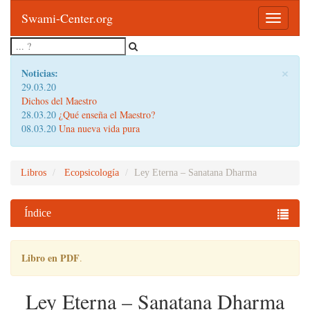
Swami-Center.org
Toggle
navigatio
×
Noticias:
29.03.20
Dichos del Maestro
28.03.20
¿Qué enseña el Maestro?
08.03.20
Una nueva vida pura
Libros
Ecopsicología
Ley Eterna – Sanatana Dharma
Índice
Libro en PDF
.
Ley Eterna – Sanatana Dharma