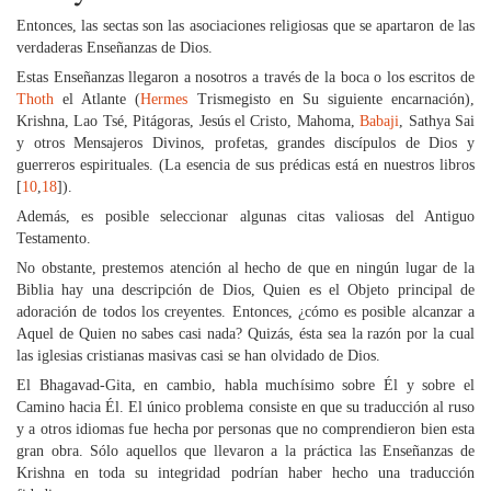
Entonces, las sectas son las asociaciones religiosas que se apartaron de las
verdaderas Enseñanzas de Dios.
Estas Enseñanzas llegaron a nosotros a través de la boca o los escritos de
Thoth
el Atlante (
Hermes
Trismegisto en Su siguiente encarnación),
Krishna, Lao Tsé, Pitágoras, Jesús el Cristo, Mahoma,
Babaji
, Sathya Sai
y otros Mensajeros Divinos, profetas, grandes discípulos de Dios y
guerreros espirituales. (La esencia de sus prédicas está en nuestros libros
[
10
,
18
]).
Además, es posible seleccionar algunas citas valiosas del Antiguo
Testamento.
No obstante, prestemos atención al hecho de que en ningún lugar de la
Biblia hay una descripción de Dios, Quien es el Objeto principal de
adoración de todos los creyentes. Entonces, ¿cómo es posible alcanzar a
Aquel de Quien no sabes casi nada? Quizás, ésta sea la razón por la cual
las iglesias cristianas masivas casi se han olvidado de Dios.
El Bhagavad-Gita, en cambio, habla muchísimo sobre Él y sobre el
Camino hacia Él. El único problema consiste en que su traducción al ruso
y a otros idiomas fue hecha por personas que no comprendieron bien esta
gran obra. Sólo aquellos que llevaron a la práctica las Enseñanzas de
Krishna en toda su integridad podrían haber hecho una traducción