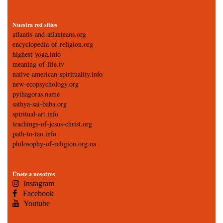
Nuestra red sitios
atlantis-and-atlanteans.org
encyclopedia-of-religion.org
highest-yoga.info
meaning-of-life.tv
native-american-spirituality.info
new-ecopsychology.org
pythagoras.name
sathya-sai-baba.org
spiritual-art.info
teachings-of-jesus-christ.org
path-to-tao.info
philosophy-of-religion.org.ua
Únete a nosotros
Instagram
Facebook
Youtube