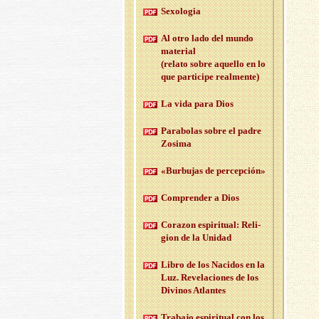
Se­xo­lo­gia
Al otro lado del mundo
ma­te­rial
(re­la­to sobre aque­llo en lo
que par­ti­ci­pe real­men­te)
La vida para Dios
Pa­ra­bo­las sobre el padre
Zo­si­ma
«Bur­bu­jas de per­cep­ción»
Com­pren­der a Dios
Co­ra­zon es­pi­ri­tual: Re­li­
gion de la Uni­dad
Libro de los Na­ci­dos en la
Luz. Re­ve­la­cio­nes de los
Di­vi­nos Atlan­tes
Tra­ba­jo es­pi­ri­tual con los