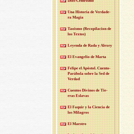
Dios-Cen­tris­mo
Una His­to­ria de Ver­da­de­
ra Magia
Taois­mo (Re­co­pi­la­cion de
los Tex­tos)
Le­yen­da de Rada y Ale­xey
El Evan­ge­lio de Marta
Fe­li­pe el Após­tol. Cuen­to-
Pa­rá­bo­la sobre la Sed de
Ver­dad
Cuen­tos Di­vi­nos de Tie­
rras Es­la­vas
El Fa­quir y la Cien­cia de
los Mi­la­gros
El Maes­tro