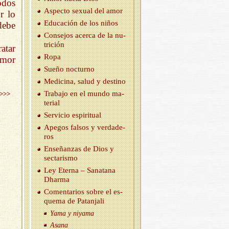
odos
As­pec­to se­xual del amor
r lo
Edu­ca­ción de los niños
debe
Con­se­jos acer­ca de la nu­
tri­ción
atar
Ropa
Amor
Sueño noc­turno
Me­di­ci­na, salud y des­tino
Tra­ba­jo en el mundo ma­
>>>
te­rial
Ser­vi­cio es­pi­ri­tual
Ape­gos fal­sos y ver­da­de­
ros
En­se­ñan­zas de Dios y
sec­ta­ris­mo
Ley Eter­na – Sa­na­ta­na
Dhar­ma
Co­men­ta­rios sobre el es­
que­ma de Pa­tan­ja­li
Yama y ni­ya­ma
Asana