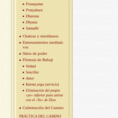
Pra­na­ya­ma
Prat­yaha­ra
Dha­ra­na
Dh­ya­na
Sa­mad­hi
Cha­kras y me­ri­dia­nos
En­tre­na­mien­tos me­di­ta­ti­
vos
Si­tios de poder
Fór­mu­la de Ba­ba­ji
Ver­dad
Sen­ci­llez
Amor
Karma yoga (ser­vi­cio)
Eli­mi­na­ción del pro­pio
«yo» in­fe­rior para unir­se
con el «Yo» de Dios
Cul­mi­na­ción del Ca­mino
PRÁC­TI­CA DEL CA­MINO