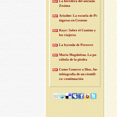
La he­re­de­ra del an­ciano
Zo­si­ma
Ariad­ne: La es­cue­la de Pi­
tá­go­ras en Cro­to­ne
Kayr: Sobre el Ca­mino y
los via­je­ros
La le­yen­da de Pe­res­vet
María Mag­da­le­na. La pa­
rá­bo­la de la pie­dra
Como Co­no­cer a Dios. Au­
to­bio­gra­fía de un cien­tí­fi­
co: con­ti­nua­ción