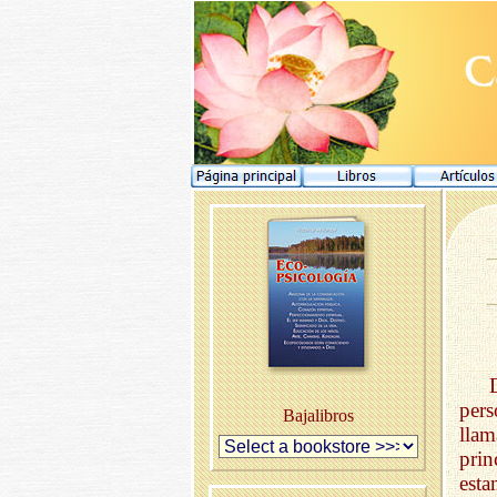
pers
Bajalibros
lla
prin
est