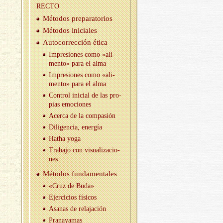
RECTO
Mé­to­dos pre­pa­ra­to­rios
Mé­to­dos ini­cia­les
Au­to­co­rrec­ción ética
Im­pre­sio­nes como «ali­
men­to» para el alma
Im­pre­sio­nes como «ali­
men­to» para el alma
Con­trol ini­cial de las pro­
pias emo­cio­nes
Acer­ca de la com­pa­sión
Di­li­gen­cia, ener­gía
Hatha yoga
Tra­ba­jo con vi­sua­li­za­cio­
nes
Mé­to­dos fun­da­men­ta­les
«Cruz de Buda»
Ejer­ci­cios fí­si­cos
Asa­nas de re­la­ja­ción
Pra­na­ya­mas