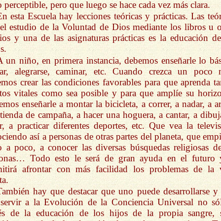
 perceptible, pero que luego se hace cada vez más clara.
En esta Escuela hay lecciones teóricas y prácticas. Las teór
el estudio de la Voluntad de Dios mediante los libros u o
os y una de las asignaturas prácticas es la educación de
s.
A un niño, en primera instancia, debemos enseñarle lo bás
lar, alegrarse, caminar, etc. Cuando crezca un poco 
mos crear las condiciones favorables para que aprenda ta
tos vitales como sea posible y para que amplíe su horizo
mos enseñarle a montar la bicicleta, a correr, a nadar, a a
tienda de campaña, a hacer una hoguera, a cantar, a dibuja
r, a practicar diferentes deportes, etc. Que vea la televis
ciendo así a personas de otras partes del planeta, que empi
 a poco, a conocer las diversas búsquedas religiosas de
sonas… Todo esto le será de gran ayuda en el futuro 
itirá afrontar con más facilidad los problemas de la 
ta.
También hay que destacar que uno puede desarrollarse y 
servir a la Evolución de la Conciencia Universal no só
és de la educación de los hijos de la propia sangre, 