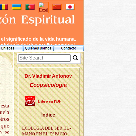
l significado de la vida humana.
dología del desarrollo espiritual.
Dr. Vla­di­mir An­to­nov
Ecopsicología
Libro en PDF
esta
uela
Ín­di­ce
tros
 que
ECO­LO­GÍA DEL SER HU­
o es
MANO EN EL ES­PA­CIO