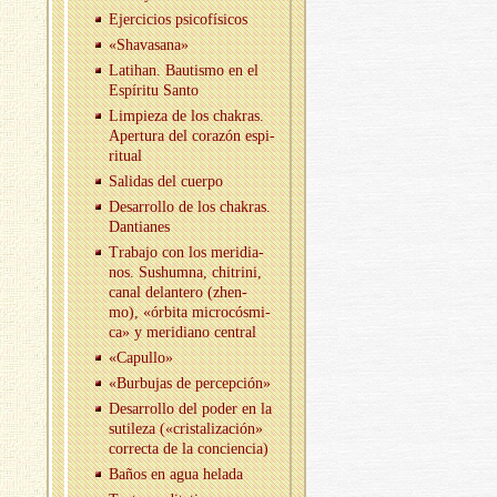
Ejer­ci­cios psi­co­fí­si­cos
«Sha­va­sa­na»
La­tihan. Bau­tis­mo en el
Es­pí­ri­tu Santo
Lim­pie­za de los cha­kras.
Aper­tu­ra del co­ra­zón es­pi­
ri­tual
Sa­li­das del cuer­po
Desa­rro­llo de los cha­kras.
Dan­tia­nes
Tra­ba­jo con los me­ri­dia­
nos. Sus­hum­na, chi­tri­ni,
canal de­lan­te­ro (zhen-
mo), «ór­bi­ta mi­cro­cós­mi­
ca» y me­ri­diano cen­tral
«Ca­pu­llo»
«Bur­bu­jas de per­cep­ción»
Desa­rro­llo del poder en la
su­ti­le­za («cris­ta­li­za­ción»
co­rrec­ta de la con­cien­cia)
Baños en agua he­la­da