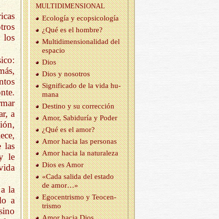
MUL­TI­DI­MEN­SIO­NAL
icas
Eco­lo­gía y eco­psi­co­lo­gía
tros
¿Qué es el hom­bre?
 los
Mul­ti­di­men­sio­na­li­dad del
es­pa­cio
ico:
Dios
más,
Dios y no­so­tros
ntos
Sig­ni­fi­ca­do de la vida hu­
nte.
ma­na
rmar
Des­tino y su co­rrec­ción
r, a
Amor, Sa­bi­du­ría y Poder
ión,
¿Qué es el amor?
ece,
Amor hacia las per­so­nas
 las
Amor hacia la na­tu­ra­le­za
y le
Dios es Amor
vida
«Cada sa­li­da del es­ta­do
de amor…»
a la
Ego­cen­tris­mo y Teo­cen­
lo a
tris­mo
sino
Amor hacia Dios