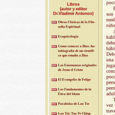
poco
Libros
(autor y editor
Dr.Vladimir Antonov)
son 
medi
Obras Clá­si­cas de la Fi­lo­
niño
so­fía Es­pi­ri­tual
hab
Eco­psi­co­lo­gía
debe
Como co­no­cer a Dios. Au­
hábi
to­bio­gra­fia de un cien­ti­fi­
Debe
co que es­tu­dio a Dios
una 
juga
Las En­se­nan­zas ori­gi­na­les
de Jesus el Cris­to
cono
poco
El Evan­ge­lio de Fe­li­pe
per
perm
Los Fun­da­men­tos de la
adul
Ética del Islam
Pa­ra­bo­las de Lao Tse
vez 
trav
Lao Tsé. Tao Te Ching