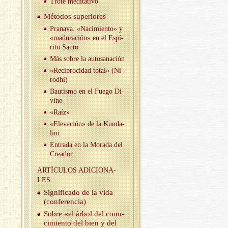
Trote me­di­ta­ti­vo
Mé­to­dos su­pe­rio­res
Pra­na­va. «Na­ci­mien­to» y
«ma­du­ra­ción» en el Es­pí­
ri­tu Santo
Más sobre la au­to­sa­na­ción
«Re­ci­pro­ci­dad total» (Ni­
rod­hi)
Bau­tis­mo en el Fuego Di­
vino
«Raíz»
«Ele­va­ción» de la Kun­da­
li­ni
En­tra­da en la Mo­ra­da del
Crea­dor
AR­TÍCU­LOS ADI­CIO­NA­
LES
Sig­ni­fi­ca­do de la vida
(con­fe­ren­cia)
Sobre «el árbol del co­no­
ci­mien­to del bien y del