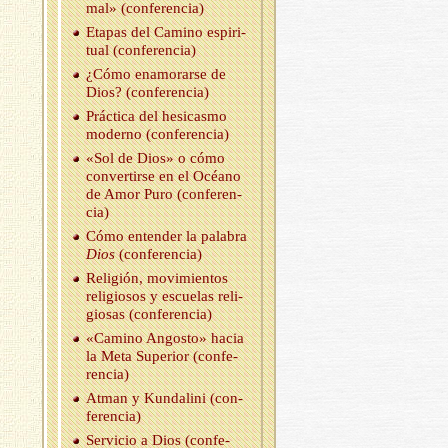
mal» (con­fe­ren­cia)
Eta­pas del Ca­mino es­pi­ri­
tual (con­fe­ren­cia)
¿Cómo enamo­rar­se de
Dios? (con­fe­ren­cia)
Prác­ti­ca del he­si­cas­mo
mo­derno (con­fe­ren­cia)
«Sol de Dios» o cómo
con­ver­tir­se en el Océano
de Amor Puro (con­fe­ren­
cia)
Cómo en­ten­der la pa­la­bra
Dios
(con­fe­ren­cia)
Re­li­gión, mo­vi­mien­tos
re­li­gio­sos y es­cue­las re­li­
gio­sas (con­fe­ren­cia)
«Ca­mino An­gos­to» hacia
la Meta Su­pe­rior (con­fe­
ren­cia)
Atman y Kun­da­li­ni (con­
fe­ren­cia)
Ser­vi­cio a Dios (con­fe­