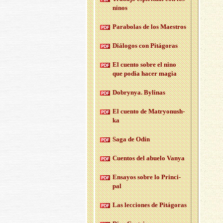
ninos
Pa­ra­bo­las de los Maes­tros
Diá­lo­gos con Pi­tá­go­ras
El cuen­to sobre el nino
que podia hacer magia
Do­bryn­ya. By­li­nas
El cuen­to de Ma­tr­yo­nush­
ka
Saga de Odín
Cuen­tos del abue­lo Vanya
En­sa­yos sobre lo Prin­ci­
pal
Las lec­cio­nes de Pi­tá­go­ras