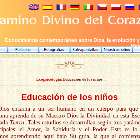
Conocimiento contemporáneo sobre Dios, la evolución y e
Meto
Ecopsicología
/Educación de los niños
Educación de los niños
Dios encarna a un ser humano en un cuerpo para que 
ona aprenda de su Maestro Dios la Divinidad en esta Esc
mada
Tierra.
Tales estudios se desarrollan según tres paráme
cipales: el Amor, la Sabiduría y el Poder. Esto es lo
amos aprendiendo aquí bajo Su guía, la que al comienz