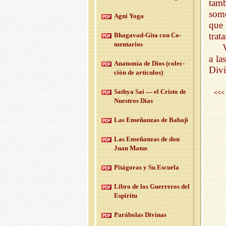
tamb
somo
Agni Yoga
que
trat
Bha­ga­vad-Gi­ta con Co­
men­ta­rios
a la
Anato­mía de Dios (co­lec­
Divi
ción de ar­tícu­los)
Sath­ya Sai — el Cris­to de
<<<
Nues­tros Días
Las En­se­ñan­zas de Ba­ba­ji
Las En­se­ñan­zas de don
Juan Matus
Pi­tá­go­ras y Su Es­cue­la
Libro de los Gue­rre­ros del
Es­pi­ri­tu
Pa­rá­bo­las Di­vi­nas