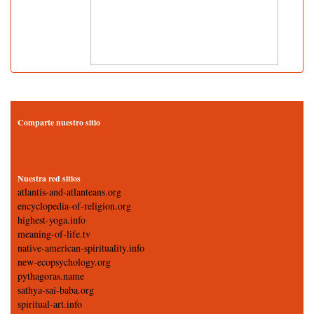
Comparte nuestro sitio
Nuestra red sitios
atlantis-and-atlanteans.org
encyclopedia-of-religion.org
highest-yoga.info
meaning-of-life.tv
native-american-spirituality.info
new-ecopsychology.org
pythagoras.name
sathya-sai-baba.org
spiritual-art.info