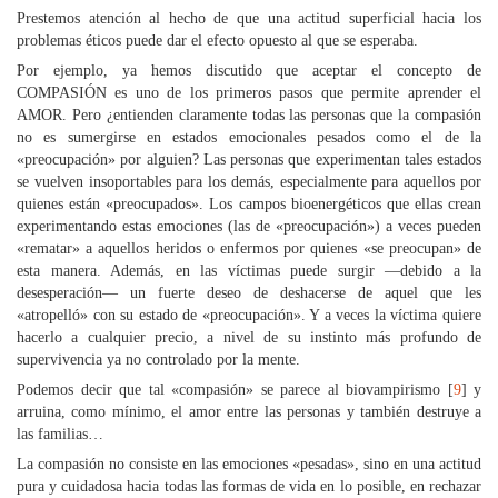
Prestemos atención al hecho de que una actitud superficial hacia los
problemas éticos puede dar el efecto opuesto al que se esperaba.
Por ejemplo, ya hemos discutido que aceptar el concepto de
COMPASIÓN es uno de los primeros pasos que permite aprender el
AMOR. Pero ¿entienden claramente todas las personas que la compasión
no es sumergirse en estados emocionales pesados como el de la
«preocupación» por alguien? Las personas que experimentan tales estados
se vuelven insoportables para los demás, especialmente para aquellos por
quienes están «preocupados». Los campos bioenergéticos que ellas crean
experimentando estas emociones (las de «preocupación») a veces pueden
«rematar» a aquellos heridos o enfermos por quienes «se preocupan» de
esta manera. Además, en las víctimas puede surgir —debido a la
desesperación— un fuerte deseo de deshacerse de aquel que les
«atropelló» con su estado de «preocupación». Y a veces la víctima quiere
hacerlo a cualquier precio, a nivel de su instinto más profundo de
supervivencia ya no controlado por la mente.
Podemos decir que tal «compasión» se parece al biovampirismo [
9
] y
arruina, como mínimo, el amor entre las personas y también destruye a
las familias…
La compasión no consiste en las emociones «pesadas», sino en una actitud
pura y cuidadosa hacia todas las formas de vida en lo posible, en rechazar