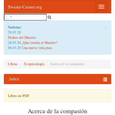
Swami-Center.org
Toggle
navigatio
×
Noticias:
29.03.20
Dichos del Maestro
28.03.20
¿Qué enseña el Maestro?
08.03.20
Una nueva vida pura
Libros
Ecopsicología
Acerca de la compasión
Índice
Libro en PDF
.
Acerca de la compasión