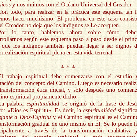
micos
y nos unimos con el Océano Universal del Creador.
Con todo, para realizar en la práctica este esquema tan fá
mos hacer muchísimo. El problema en este caso consist
el Creador no deja que los indignos se Le acerquen.
Por lo tanto, hablemos ahora sobre cómo debe
rrollarnos según este esquema paso a paso desde el princ
 que los indignos también puedan llegar a ser dignos d
rrealización espiritual plena en esta vida terrenal.
* * *
El trabajo espiritual debe comenzarse con el estudio 
tación del concepto del Camino. Luego es necesario realiza
transformación ética inicial, y sólo después uno comienz
no espiritual propiamente dicho.
La palabra
espiritualidad
se originó de la frase de Jesú
to: «Dios es Espíritu». Es decir, la
espiritualidad
signific
jante a Dios-Espíritu
y el Camino espiritual es el Camin
ransformación gradual de uno mismo en Él. Se lo puede h
cipalmente a través de la transformación cualitativa 