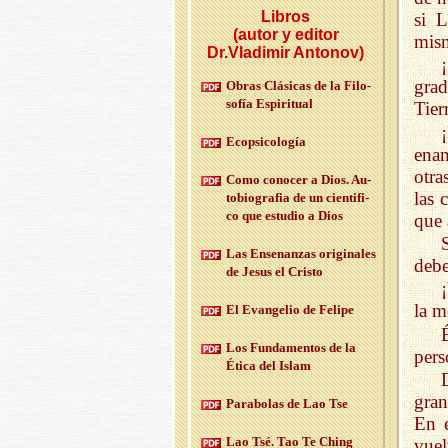
Libros
si 
(autor y editor
mis
Dr.Vladimir Antonov)
grad
Obras Clá­si­cas de la Fi­lo­
so­fía Es­pi­ri­tual
Tier
Eco­psi­co­lo­gía
enam
otra
Como co­no­cer a Dios. Au­
las 
to­bio­gra­fia de un cien­ti­fi­
co que es­tu­dio a Dios
que 
Las En­se­nan­zas ori­gi­na­les
debe
de Jesus el Cris­to
la m
El Evan­ge­lio de Fe­li­pe
Los Fun­da­men­tos de la
pers
Ética del Islam
gran
Pa­ra­bo­las de Lao Tse
En e
Lao Tsé. Tao Te Ching
vuel