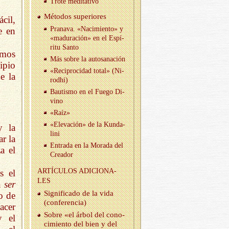
Trote me­di­ta­ti­vo
Mé­to­dos su­pe­rio­res
cil,
Pra­na­va. «Na­ci­mien­to» y
e en
«ma­du­ra­ción» en el Es­pí­
ri­tu Santo
mos
Más sobre la au­to­sa­na­ción
ipio
«Re­ci­pro­ci­dad total» (Ni­
e la
rod­hi)
Bau­tis­mo en el Fuego Di­
vino
«Raíz»
«Ele­va­ción» de la Kun­da­
y la
li­ni
r la
En­tra­da en la Mo­ra­da del
a el
Crea­dor
AR­TÍCU­LOS ADI­CIO­NA­
s el
LES
a
ser
Sig­ni­fi­ca­do de la vida
o de
(con­fe­ren­cia)
acer
Sobre «el árbol del co­no­
y el
ci­mien­to del bien y del