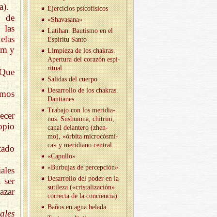
a).
Ejer­ci­cios psi­co­fí­si­cos
d de
«Sha­va­sa­na»
 las
La­tihan. Bau­tis­mo en el
elas
Es­pí­ri­tu Santo
am y
Lim­pie­za de los cha­kras.
Aper­tu­ra del co­ra­zón es­pi­
ri­tual
 Que
Sa­li­das del cuer­po
Desa­rro­llo de los cha­kras.
emos
Dan­tia­nes
Tra­ba­jo con los me­ri­dia­
ecer
nos. Sus­hum­na, chi­tri­ni,
opio
canal de­lan­te­ro (zhen-
mo), «ór­bi­ta mi­cro­cós­mi­
ca» y me­ri­diano cen­tral
stado
«Ca­pu­llo»
«Bur­bu­jas de per­cep­ción»
ales
Desa­rro­llo del poder en la
 ser
su­ti­le­za («cris­ta­li­za­ción»
azar
co­rrec­ta de la con­cien­cia)
Baños en agua he­la­da
ales