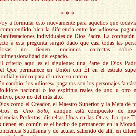
* * *
Voy a formular esto nuevamente para aquellos que todaví
comprendido bien la diferencia entre los «dioses» pagan
Manifestaciones individuales de Dios Padre. La confusión
ecto a esta pregunta surgió dado que casi todas las pers
igiosas no tienen nociones correctas sobre
idimensionalidad del espacio.
El criterio aquí es el siguiente: una Parte de Dios Padr
el Que permanece en Unión con Él en el estrato super
ordial y único para el universo entero.
En cambio, los «dioses» paganos son los personajes fantást
folklore nacional o los espíritus reales de uno u otro n
utivo, pero no del más alto.
Dios como el Creador, el Maestro Superior y la Meta de t
otros es
Uno Solo,
aunque está compuesto de muc
iencias Perfectas, disueltas Unas en las Otras. Lo que T
s tienen en común es el hecho de permanecer en la Morad
onciencia Sutilísima y de actuar, saliendo de allí, en difer