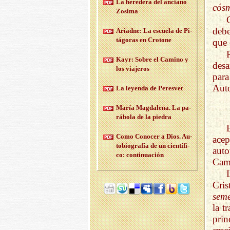
La he­re­de­ra del an­ciano
cós
Zo­si­ma
debe
Ariad­ne: La es­cue­la de Pi­
tá­go­ras en Cro­to­ne
que 
Kayr: Sobre el Ca­mino y
desa
los via­je­ros
para
Auto
La le­yen­da de Pe­res­vet
María Mag­da­le­na. La pa­
rá­bo­la de la pie­dra
Como Co­no­cer a Dios. Au­
acep
to­bio­gra­fía de un cien­tí­fi­
auto
co: con­ti­nua­ción
Cami
Cris
seme
la t
prin