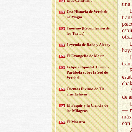
Dios-Cen­tris­mo
una 
Una His­to­ria de Ver­da­de­
tra
ra Magia
psic
Taois­mo (Re­co­pi­la­cion de
espi
los Tex­tos)
otra
Le­yen­da de Rada y Ale­xey
haya
El Evan­ge­lio de Marta
tran
Fe­li­pe el Após­tol. Cuen­to-
Pa­rá­bo­la sobre la Sed de
esta
Ver­dad
chak
Cuen­tos Di­vi­nos de Tie­
rras Es­la­vas
de a
El Fa­quir y la Cien­cia de
— n
los Mi­la­gros
más
El Maes­tro
con 