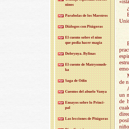
«isl
ninos
Pa­ra­bo­las de los Maes­tros
Unió
Diá­lo­gos con Pi­tá­go­ras
El cuen­to sobre el nino
que podia hacer magia
prac
Do­bryn­ya. By­li­nas
espi
estr
El cuen­to de Ma­tr­yo­nush­
emoc
ka
Saga de Odín
de n
Cuen­tos del abue­lo Vanya
un m
de h
En­sa­yos sobre lo Prin­ci­
cual
pal
dir
Las lec­cio­nes de Pi­tá­go­ras
posi
niño