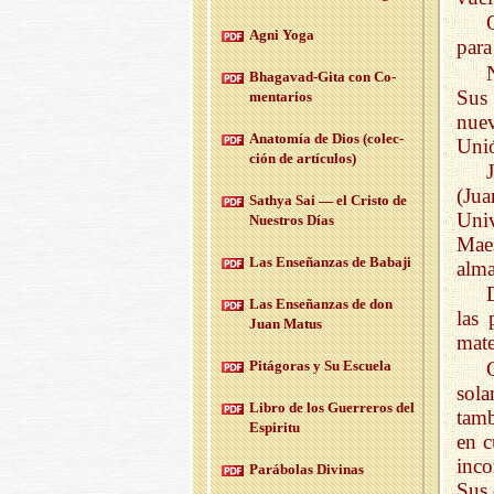
Agni Yoga
para
Bha­ga­vad-Gi­ta con Co­
Sus 
men­ta­rios
nue
Anato­mía de Dios (co­lec­
Unió
ción de ar­tícu­los)
(Ju
Sath­ya Sai — el Cris­to de
Uni
Nues­tros Días
Mae
Las En­se­ñan­zas de Ba­ba­ji
alma
Las En­se­ñan­zas de don
las 
Juan Matus
mate
Pi­tá­go­ras y Su Es­cue­la
sol
Libro de los Gue­rre­ros del
tamb
Es­pi­ri­tu
en c
inco
Pa­rá­bo­las Di­vi­nas
Sus 