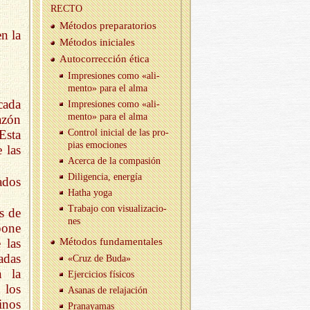
RECTO
Mé­to­dos pre­pa­ra­to­rios
n la
Mé­to­dos ini­cia­les
Au­to­co­rrec­ción ética
Im­pre­sio­nes como «ali­
men­to» para el alma
cada
Im­pre­sio­nes como «ali­
men­to» para el alma
azón
Con­trol ini­cial de las pro­
Esta
pias emo­cio­nes
 las
Acer­ca de la com­pa­sión
Di­li­gen­cia, ener­gía
ados
Hatha yoga
Tra­ba­jo con vi­sua­li­za­cio­
s de
nes
pone
 las
Mé­to­dos fun­da­men­ta­les
adas
«Cruz de Buda»
n la
Ejer­ci­cios fí­si­cos
 los
Asa­nas de re­la­ja­ción
inos
Pra­na­ya­mas