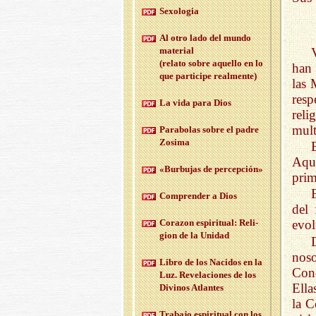
Se­xo­lo­gia
Al otro lado del mundo
ma­te­rial
(re­la­to sobre aque­llo en lo
han 
que par­ti­ci­pe real­men­te)
las 
resp
La vida para Dios
rel
mult
Pa­ra­bo­las sobre el padre
Zo­si­ma
Aqu
«Bur­bu­jas de per­cep­ción»
prim
Com­pren­der a Dios
del 
Co­ra­zon es­pi­ri­tual: Re­li­
evol
gion de la Uni­dad
nos
Libro de los Na­ci­dos en la
Conc
Luz. Re­ve­la­cio­nes de los
Ella
Di­vi­nos Atlan­tes
la C
Tra­ba­jo es­pi­ri­tual con los