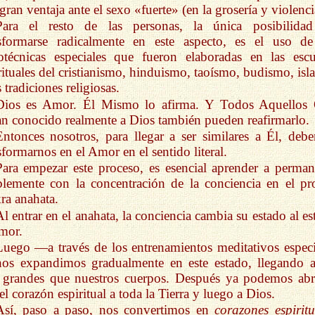
gran ventaja ante el sexo «fuerte» (en la grosería y violenci
Para el resto de las personas, la única posibilida
nsformarse radicalmente en este aspecto, es el uso de
otécnicas especiales que fueron elaboradas en las escu
rituales del cristianismo, hinduismo, taoísmo, budismo, isl
s tradiciones religiosas.
Dios es Amor. Él Mismo lo afirma. Y Todos Aquellos
n conocido realmente a Dios también pueden reafirmarlo.
Entonces nosotros, para llegar a ser similares a Él, deb
sformarnos en el Amor en el sentido literal.
Para empezar este proceso, es esencial aprender a perman
blemente con la concentración de la conciencia en el pr
ra anahata.
Al entrar en el anahata, la conciencia cambia su estado al e
mor.
Luego —a través de los entrenamientos meditativos especi
os expandimos gradualmente en este estado, llegando a
 grandes que nuestros cuerpos. Después ya podemos abr
el corazón espiritual a toda la Tierra y luego a Dios.
Así, paso a paso, nos convertimos en
corazones espiritu