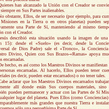
Quienes han alcanzado la Unión con el Creador se convie
 siempre en Sus Partes inalienables.
No obstante, Ellos, de ser necesario (por ejemplo, para cum
Misiones en la Tierra o en otros planetas) pueden sep
vamente una Parte de Sí, manteniendo al mismo tiemp
n con el Creador.
Jesús describió esta situación usando la imagen de una
an 15): desde el «Suelo» (es decir, desde la Concie
versal de Dios Padre) sale el «Tronco», la Conciencia
stro Divino, Quien con Sus Brazos-«Ramas» apoya mu
s encarnadas.
De hecho, es así como los Maestros Divinos se manifiestan 
personas encarnadas. Al hacerlo, Ellos pueden tener cue
riales (es decir, pueden estar encarnados) o no tener tales.
Cabe aclarar que los Maestros Divinos encarnados trabaja
amente allí donde están Sus cuerpos materiales, sino
ién pueden permanecer y actuar con las Partes de Sí Mi
ualquier lugar del planeta. Pues Ellos (como Conciencias)
mparablemente más grandes que nuestra Tierra e instala
cuerpos sólo una pequeñísima Parte de Sí.