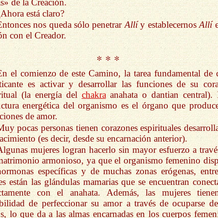
as» de la Creación.
¿Ahora está claro?
Entonces nos queda sólo penetrar
Allí
y establecernos
Allí
e
n con el Creador.
* * *
En el comienzo de este Camino, la tarea fundamental de 
ticante es activar y desarrollar las funciones de su cor
ritual (la energía del
chakra
anahata o dantian central). 
uctura energética del organismo es el órgano que produce
iones de amor.
Muy pocas personas tienen corazones espirituales desarroll
acimiento (es decir, desde su encarnación anterior).
Algunas mujeres logran hacerlo sin mayor esfuerzo a travé
atrimonio armonioso, ya que el organismo femenino dis
ormonas específicas y de muchas zonas erógenas, entre
es están las glándulas mamarias que se encuentran conect
ectamente con el anahata. Además, las mujeres tiene
bilidad de perfeccionar su amor a través de ocuparse de
s, lo que da a las almas encarnadas en los cuerpos femen