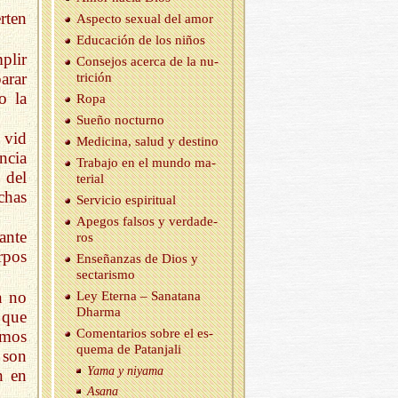
rten
As­pec­to se­xual del amor
Edu­ca­ción de los niños
plir
Con­se­jos acer­ca de la nu­
arar
tri­ción
o la
Ropa
Sueño noc­turno
 vid
Me­di­ci­na, salud y des­tino
ncia
Tra­ba­jo en el mundo ma­
 del
te­rial
chas
Ser­vi­cio es­pi­ri­tual
Ape­gos fal­sos y ver­da­de­
ante
ros
rpos
En­se­ñan­zas de Dios y
sec­ta­ris­mo
n no
Ley Eter­na – Sa­na­ta­na
Dhar­ma
 que
Co­men­ta­rios sobre el es­
smos
que­ma de Pa­tan­ja­li
 son
Yama y ni­ya­ma
n en
Asana