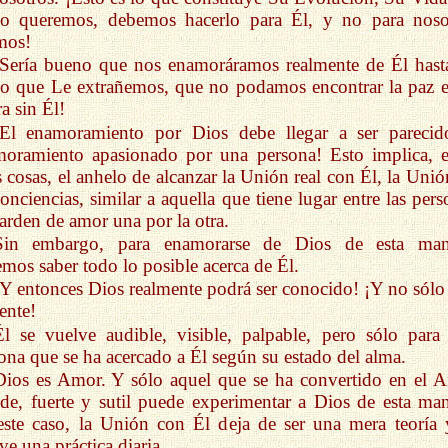
Lo queremos, debemos hacerlo para Él, y no para noso
mos!
¡Sería bueno que nos enamoráramos realmente de Él hasta
o que Le extrañemos, que no podamos encontrar la paz e
ra sin Él!
¡El enamoramiento por Dios debe llegar a ser parecid
oramiento apasionado por una persona! Esto implica, e
s cosas, el anhelo de alcanzar la Unión real con Él, la Unió
conciencias, similar a aquella que tiene lugar entre las per
arden de amor una por la otra.
Sin embargo, para enamorarse de Dios de esta man
mos saber todo lo posible acerca de Él.
¡Y entonces Dios realmente podrá ser conocido! ¡Y no sólo
ente!
Él se vuelve audible, visible, palpable, pero sólo para 
ona que se ha acercado a Él según su estado del alma.
Dios es Amor. Y sólo aquel que se ha convertido en el 
de, fuerte y sutil puede experimentar a Dios de esta man
ste caso, la Unión con Él deja de ser una mera teoría 
ve una práctica diaria.