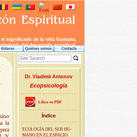
l significado de la vida humana.
dología del desarrollo espiritual.
Dr. Vla­di­mir An­to­nov
Ecopsicología
Libro en PDF
sino
Ín­di­ce
a la
pera
ECO­LO­GÍA DEL SER HU­
MANO EN EL ES­PA­CIO
! ¡Y