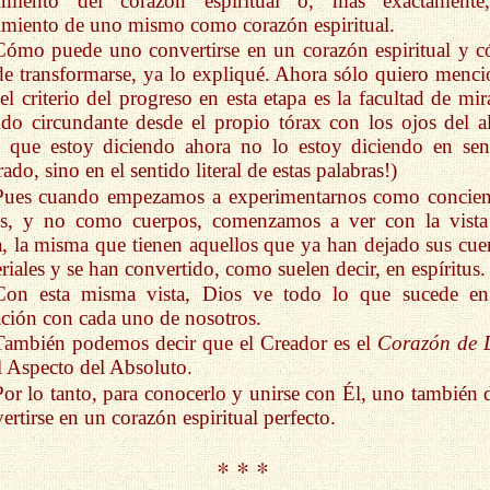
cimiento del corazón espiritual o, más exactamente
imiento de uno mismo como corazón espiritual.
Cómo puede uno convertirse en un corazón espiritual y 
e transformarse, ya lo expliqué. Ahora sólo quiero menci
el criterio del progreso en esta etapa es la facultad de mir
o circundante desde el propio tórax con los ojos del a
 que estoy diciendo ahora no lo estoy diciendo en sen
rado, sino en el sentido literal de estas palabras!)
Pues cuando empezamos a experimentarnos como concien
res, y no como cuerpos, comenzamos a ver con la vista
, la misma que tienen aquellos que ya han dejado sus cue
riales y se han convertido, como suelen decir, en espíritus.
Con esta misma vista, Dios ve todo lo que sucede e
ción con cada uno de nosotros.
También podemos decir que el Creador es el
Corazón de 
l Aspecto del Absoluto.
Por lo tanto, para conocerlo y unirse con Él, uno también 
ertirse en un corazón espiritual perfecto.
* * *