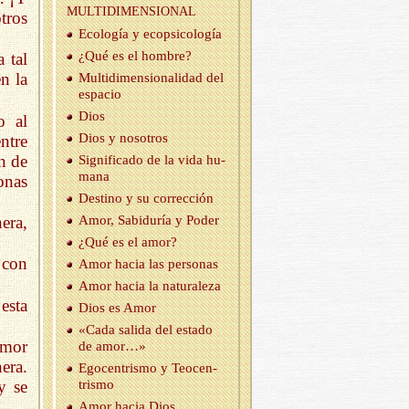
MUL­TI­DI­MEN­SIO­NAL
tros
Eco­lo­gía y eco­psi­co­lo­gía
¿Qué es el hom­bre?
 tal
n la
Mul­ti­di­men­sio­na­li­dad del
es­pa­cio
Dios
o al
Dios y no­so­tros
ntre
n de
Sig­ni­fi­ca­do de la vida hu­
ma­na
sonas
Des­tino y su co­rrec­ción
era,
Amor, Sa­bi­du­ría y Poder
¿Qué es el amor?
 con
Amor hacia las per­so­nas
Amor hacia la na­tu­ra­le­za
esta
Dios es Amor
«Cada sa­li­da del es­ta­do
Amor
de amor…»
era.
Ego­cen­tris­mo y Teo­cen­
y se
tris­mo
Amor hacia Dios