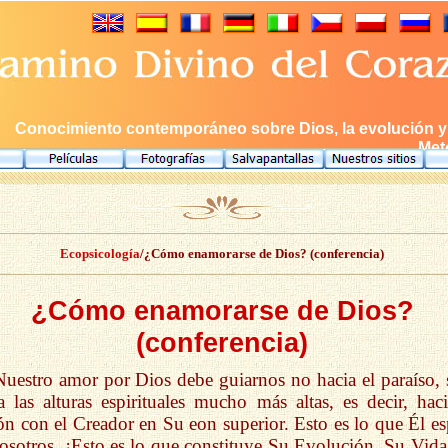
Conocimiento contemporáneo sobre Dios, la evolución y e
Meto
Ecopsicología
/¿Cómo enamorarse de Dios? (conferencia)
¿Cómo enamorarse de Dios?
(conferencia)
Nuestro amor por Dios debe guiarnos no hacia el paraíso, 
a las alturas espirituales mucho más altas, es decir, haci
n con el Creador en Su eon superior. Esto es lo que Él es
osotros. ¡Esto es lo que constituye Su Evolución, Su Vida