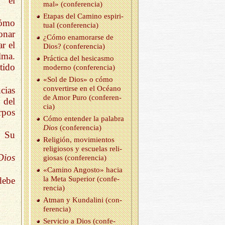
, el
mal» (con­fe­ren­cia)
Eta­pas del Ca­mino es­pi­ri­
cómo
tual (con­fe­ren­cia)
onar
¿Cómo enamo­rar­se de
ar el
Dios? (con­fe­ren­cia)
lma.
Prác­ti­ca del he­si­cas­mo
tido
mo­derno (con­fe­ren­cia)
«Sol de Dios» o cómo
con­ver­tir­se en el Océano
cias
de Amor Puro (con­fe­ren­
 del
cia)
rpos
Cómo en­ten­der la pa­la­bra
Dios
(con­fe­ren­cia)
n Su
Re­li­gión, mo­vi­mien­tos
re­li­gio­sos y es­cue­las re­li­
Dios
gio­sas (con­fe­ren­cia)
«Ca­mino An­gos­to» hacia
la Meta Su­pe­rior (con­fe­
debe
ren­cia)
Atman y Kun­da­li­ni (con­
fe­ren­cia)
Ser­vi­cio a Dios (con­fe­