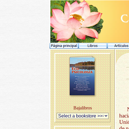
Bajalibros
haci
Unió
de n