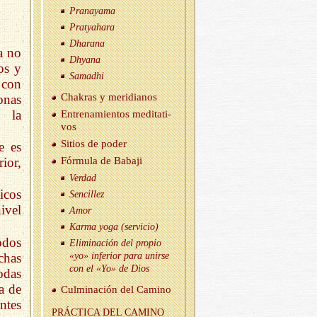
Pra­na­ya­ma
Prat­yaha­ra
Dha­ra­na
a no
Dh­ya­na
os y
Sa­mad­hi
 con
Cha­kras y me­ri­dia­nos
onas
 la
En­tre­na­mien­tos me­di­ta­ti­
vos
Si­tios de poder
e es
ior,
Fór­mu­la de Ba­ba­ji
Ver­dad
icos
Sen­ci­llez
ivel
Amor
Karma yoga (ser­vi­cio)
odos
Eli­mi­na­ción del pro­pio
has
«yo» in­fe­rior para unir­se
con el «Yo» de Dios
odas
a de
Cul­mi­na­ción del Ca­mino
entes
PRÁC­TI­CA DEL CA­MINO