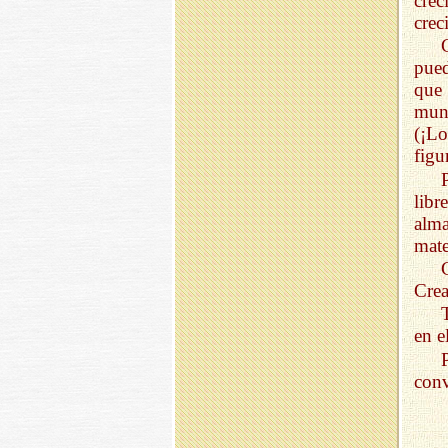
cre
crec
pued
que 
mund
(¡Lo
figu
lib
alma
mate
Crea
en e
conv