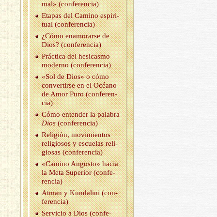
mal» (con­fe­ren­cia)
Eta­pas del Ca­mino es­pi­ri­
tual (con­fe­ren­cia)
¿Cómo enamo­rar­se de
Dios? (con­fe­ren­cia)
Prác­ti­ca del he­si­cas­mo
mo­derno (con­fe­ren­cia)
«Sol de Dios» o cómo
con­ver­tir­se en el Océano
de Amor Puro (con­fe­ren­
cia)
Cómo en­ten­der la pa­la­bra
Dios
(con­fe­ren­cia)
Re­li­gión, mo­vi­mien­tos
re­li­gio­sos y es­cue­las re­li­
gio­sas (con­fe­ren­cia)
«Ca­mino An­gos­to» hacia
la Meta Su­pe­rior (con­fe­
ren­cia)
Atman y Kun­da­li­ni (con­
fe­ren­cia)
Ser­vi­cio a Dios (con­fe­