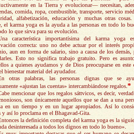
uctivamente en la Tierra y evolucionar— necesitan, ade
endas, comida, ropa, combustible, transporte, servicio méd
ridad, alfabetización, educación y muchas otras cosas.
, el karma yoga es la ayuda a las personas en todo lo bu
odo lo que sirva para su evolución.
Una característica importantísima del karma yoga e
vación correcta: uno no debe actuar por el interés prop
io, aun en forma de salario, sino a causa de los demás, 
arles. Esto no significa trabajo gratuito. Pero es asunt
llos a quienes ayudamos y de Dios preocuparse en este 
el bienestar material del ayudador.
En otras palabras, las personas dignas que se ay
*
amente «ajustan las cuentas» intercambiándose regalos.
Cabe mencionar que los regalos sáttvicos, es decir, verdad
moniosos, son únicamente aquellos que se dan a una per
a en un tiempo y en un lugar apropiados. Así lo consi
 y así lo proclama en el Bhagavad-Gita.
Entonces la definición completa del karma yoga es la siguie
da desinteresada a todos los dignos en todo lo bueno».
Es muy importante destacar que el ser humano se desarr