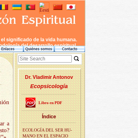
l significado de la vida humana.
dología del desarrollo espiritual.
Dr. Vla­di­mir An­to­nov
Ecopsicología
nión
Libro en PDF
Ín­di­ce
ar a
sto?
ECO­LO­GÍA DEL SER HU­
!”».
MANO EN EL ES­PA­CIO