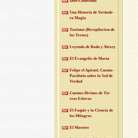
Dios-Cen­tris­mo
Una His­to­ria de Ver­da­de­
ra Magia
Taois­mo (Re­co­pi­la­cion de
los Tex­tos)
Le­yen­da de Rada y Ale­xey
El Evan­ge­lio de Marta
Fe­li­pe el Após­tol. Cuen­to-
Pa­rá­bo­la sobre la Sed de
Ver­dad
Cuen­tos Di­vi­nos de Tie­
rras Es­la­vas
El Fa­quir y la Cien­cia de
los Mi­la­gros
El Maes­tro