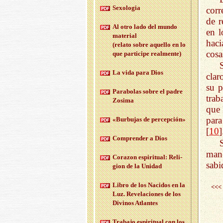
Se­xo­lo­gia
corr
de r
Al otro lado del mundo
en l
ma­te­rial
haci
(re­la­to sobre aque­llo en lo
cosa
que par­ti­ci­pe real­men­te)
La vida para Dios
clar
su p
Pa­ra­bo­las sobre el padre
trab
Zo­si­ma
que 
para
«Bur­bu­jas de per­cep­ción»
[
10
]
Com­pren­der a Dios
man
Co­ra­zon es­pi­ri­tual: Re­li­
sabi
gion de la Uni­dad
Libro de los Na­ci­dos en la
<<<
Luz. Re­ve­la­cio­nes de los
Di­vi­nos Atlan­tes
Tra­ba­jo es­pi­ri­tual con los