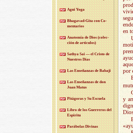
prod
Agni Yoga
vivi
segu
Bha­ga­vad-Gi­ta con Co­
ende
men­ta­rios
en t
Anato­mía de Dios (co­lec­
ción de ar­tícu­los)
moti
prem
Sath­ya Sai — el Cris­to de
ayud
Nues­tros Días
aque
por 
Las En­se­ñan­zas de Ba­ba­ji
Las En­se­ñan­zas de don
mutu
Juan Matus
y ar
Pi­tá­go­ras y Su Es­cue­la
dign
Libro de los Gue­rre­ros del
Dios
Es­pi­ri­tu
«ayu
Pa­rá­bo­las Di­vi­nas