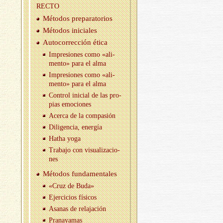
RECTO
Mé­to­dos pre­pa­ra­to­rios
Mé­to­dos ini­cia­les
Au­to­co­rrec­ción ética
Im­pre­sio­nes como «ali­
men­to» para el alma
Im­pre­sio­nes como «ali­
men­to» para el alma
Con­trol ini­cial de las pro­
pias emo­cio­nes
Acer­ca de la com­pa­sión
Di­li­gen­cia, ener­gía
Hatha yoga
Tra­ba­jo con vi­sua­li­za­cio­
nes
Mé­to­dos fun­da­men­ta­les
«Cruz de Buda»
Ejer­ci­cios fí­si­cos
Asa­nas de re­la­ja­ción
Pra­na­ya­mas