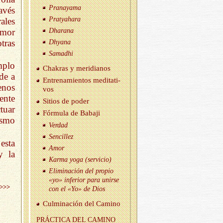
Pra­na­ya­ma
avés
Prat­yaha­ra
ales
amor
Dha­ra­na
tras
Dh­ya­na
Sa­mad­hi
mplo
Cha­kras y me­ri­dia­nos
de a
En­tre­na­mien­tos me­di­ta­ti­
enos
vos
ente
Si­tios de poder
tuar
Fór­mu­la de Ba­ba­ji
ismo
Ver­dad
Sen­ci­llez
esta
Amor
y la
Karma yoga (ser­vi­cio)
Eli­mi­na­ción del pro­pio
«yo» in­fe­rior para unir­se
>>>
con el «Yo» de Dios
Cul­mi­na­ción del Ca­mino
PRÁC­TI­CA DEL CA­MINO