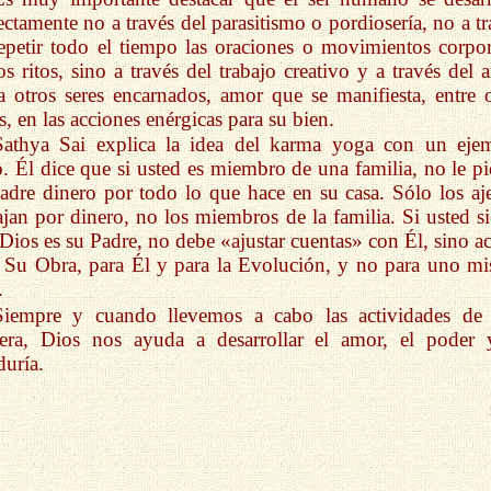
ectamente no a través del parasitismo o pordiosería, no a tr
epetir todo el tiempo las oraciones o movimientos corpor
os ritos, sino a través del trabajo creativo y a través del 
a otros seres encarnados, amor que se manifiesta, entre o
s, en las acciones enérgicas para su bien.
Sathya Sai explica la idea del karma yoga con un eje
o. Él dice que si usted es miembro de una familia, no le pi
adre dinero por todo lo que hace en su casa. Sólo los aj
ajan por dinero, no los miembros de la familia. Si usted si
Dios es su Padre, no debe «ajustar cuentas» con Él, sino ac
 Su Obra, para Él y para la Evolución, y no para uno m
.
Siempre y cuando llevemos a cabo las actividades de 
era, Dios nos ayuda a desarrollar el amor, el poder 
duría.