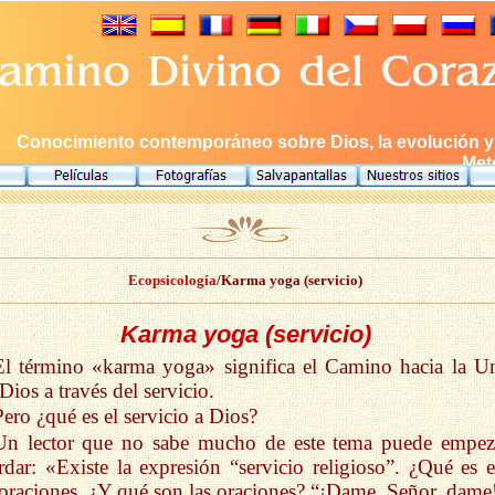
Conocimiento contemporáneo sobre Dios, la evolución y e
Meto
Ecopsicología
/Karma yoga (servicio)
Karma yoga (servicio)
El término «karma yoga» significa el Camino hacia la U
Dios a través del servicio.
Pero ¿qué es el servicio a Dios?
Un lector que no sabe mucho de este tema puede empez
rdar: «Existe la expresión “servicio religioso”. ¿Qué es e
oraciones. ¿Y qué son las oraciones? “¡Dame, Señor, dame