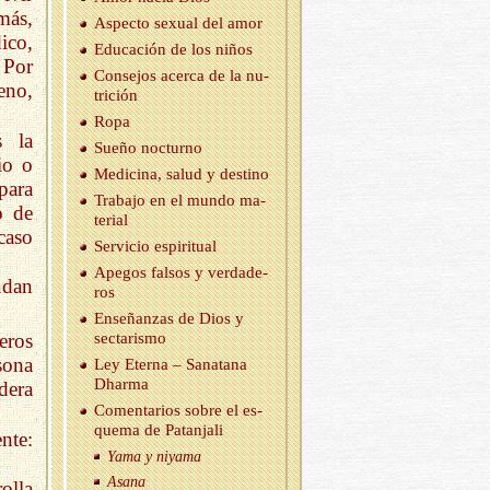
más,
As­pec­to se­xual del amor
ico,
Edu­ca­ción de los niños
 Por
Con­se­jos acer­ca de la nu­
eno,
tri­ción
Ropa
s la
Sueño noc­turno
io o
Me­di­ci­na, salud y des­tino
para
Tra­ba­jo en el mundo ma­
o de
te­rial
caso
Ser­vi­cio es­pi­ri­tual
Ape­gos fal­sos y ver­da­de­
udan
ros
En­se­ñan­zas de Dios y
sec­ta­ris­mo
eros
sona
Ley Eter­na – Sa­na­ta­na
Dhar­ma
dera
Co­men­ta­rios sobre el es­
que­ma de Pa­tan­ja­li
nte:
Yama y ni­ya­ma
Asana
olla