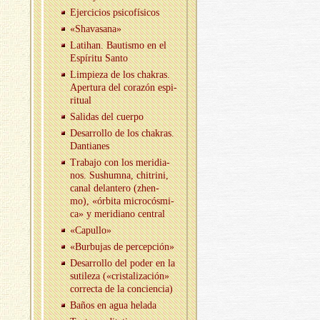
Ejer­ci­cios psi­co­fí­si­cos
«Sha­va­sa­na»
La­tihan. Bau­tis­mo en el
Es­pí­ri­tu Santo
Lim­pie­za de los cha­kras.
Aper­tu­ra del co­ra­zón es­pi­
ri­tual
Sa­li­das del cuer­po
Desa­rro­llo de los cha­kras.
Dan­tia­nes
Tra­ba­jo con los me­ri­dia­
nos. Sus­hum­na, chi­tri­ni,
canal de­lan­te­ro (zhen-
mo), «ór­bi­ta mi­cro­cós­mi­
ca» y me­ri­diano cen­tral
«Ca­pu­llo»
«Bur­bu­jas de per­cep­ción»
Desa­rro­llo del poder en la
su­ti­le­za («cris­ta­li­za­ción»
co­rrec­ta de la con­cien­cia)
Baños en agua he­la­da