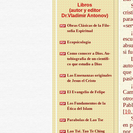
Libros
(autor y editor
cris
Dr.Vladimir Antonov)
par
«ser
Obras Clá­si­cas de la Fi­lo­
so­fía Es­pi­ri­tual
escu
Eco­psi­co­lo­gía
absu
si f
Como co­no­cer a Dios. Au­
to­bio­gra­fia de un cien­ti­fi­
co que es­tu­dio a Dios
auto
que
Las En­se­nan­zas ori­gi­na­les
pasi
de Jesus el Cris­to
Cam
El Evan­ge­lio de Fe­li­pe
otr
Los Fun­da­men­tos de la
Pabl
Ética del Islam
[
10
,
Pa­ra­bo­las de Lao Tse
en p
por
Lao Tsé. Tao Te Ching