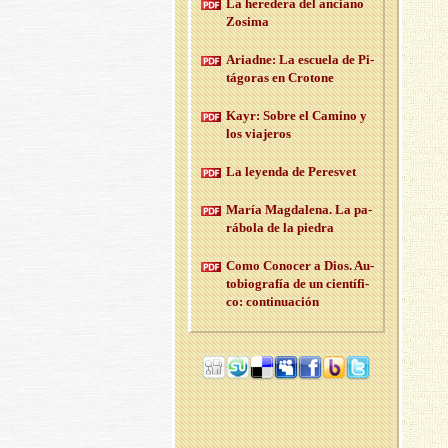
La he­re­de­ra del an­ciano
Zo­si­ma
Ariad­ne: La es­cue­la de Pi­
tá­go­ras en Cro­to­ne
Kayr: Sobre el Ca­mino y
los via­je­ros
La le­yen­da de Pe­res­vet
María Mag­da­le­na. La pa­
rá­bo­la de la pie­dra
Como Co­no­cer a Dios. Au­
to­bio­gra­fía de un cien­tí­fi­
co: con­ti­nua­ción