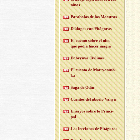
ninos
Pa­ra­bo­las de los Maes­tros
Diá­lo­gos con Pi­tá­go­ras
El cuen­to sobre el nino
que podia hacer magia
Do­bryn­ya. By­li­nas
El cuen­to de Ma­tr­yo­nush­
ka
Saga de Odín
Cuen­tos del abue­lo Vanya
En­sa­yos sobre lo Prin­ci­
pal
Las lec­cio­nes de Pi­tá­go­ras