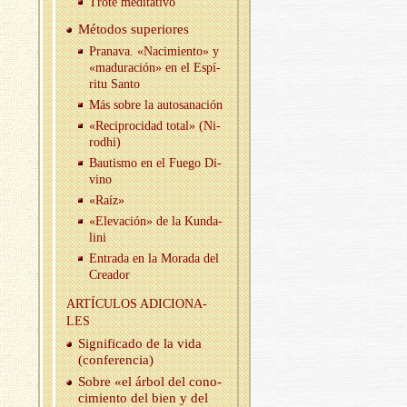
Trote me­di­ta­ti­vo
Mé­to­dos su­pe­rio­res
Pra­na­va. «Na­ci­mien­to» y
«ma­du­ra­ción» en el Es­pí­
ri­tu Santo
Más sobre la au­to­sa­na­ción
«Re­ci­pro­ci­dad total» (Ni­
rod­hi)
Bau­tis­mo en el Fuego Di­
vino
«Raíz»
«Ele­va­ción» de la Kun­da­
li­ni
En­tra­da en la Mo­ra­da del
Crea­dor
AR­TÍCU­LOS ADI­CIO­NA­
LES
Sig­ni­fi­ca­do de la vida
(con­fe­ren­cia)
Sobre «el árbol del co­no­
ci­mien­to del bien y del