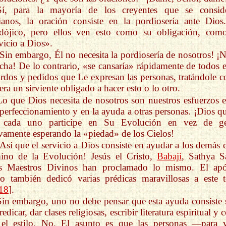
Sí, para la mayoría de los creyentes que se consid
tianos, la oración consiste en la pordiosería ante Dios
adójico, pero ellos ven esto como su obligación, com
vicio a Dios».
¡Sin embargo, Él no necesita la pordiosería de nosotros! ¡N
cha! De lo contrario, «se cansaría» rápidamente de todos e
rdos y pedidos que Le expresan las personas, tratándole 
uera un sirviente obligado a hacer esto o lo otro.
Lo que Dios necesita de nosotros son nuestros esfuerzos e
perfeccionamiento y en la ayuda a otras personas. ¡Dios qu
 cada uno participe en Su Evolución en vez de g
vamente esperando la «piedad» de los Cielos!
¡Así que el servicio a Dios consiste en ayudar a los demás e
ino de la Evolución! Jesús el Cristo,
Babaji
, Sathya S
os Maestros Divinos han proclamado lo mismo. El apó
o también dedicó varias prédicas maravillosas a este 
18
].
Sin embargo, uno no debe pensar que esta ayuda consiste 
redicar, dar clases religiosas, escribir literatura espiritual y 
 el estilo. No. El asunto es que las personas —para v