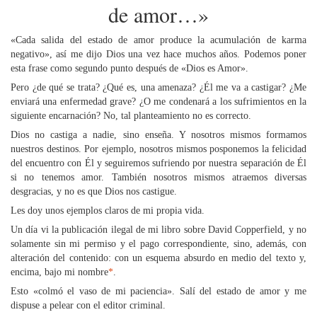
de amor…»
«Cada salida del estado de amor produce la acumulación de karma
negativo», así me dijo Dios una vez hace muchos años. Podemos poner
esta frase como segundo punto después de «Dios es Amor».
Pero ¿de qué se trata? ¿Qué es, una amenaza? ¿Él me va a castigar? ¿Me
enviará una enfermedad grave? ¿O me condenará a los sufrimientos en la
siguiente encarnación? No, tal planteamiento no es correcto.
Dios no castiga a nadie, sino enseña. Y nosotros mismos formamos
nuestros destinos. Por ejemplo, nosotros mismos posponemos la felicidad
del encuentro con Él y seguiremos sufriendo por nuestra separación de Él
si no tenemos amor. También nosotros mismos atraemos diversas
desgracias, y no es que Dios nos castigue.
Les doy unos ejemplos claros de mi propia vida.
Un día vi la publicación ilegal de mi libro sobre David Copperfield, y no
solamente sin mi permiso y el pago correspondiente, sino, además, con
alteración del contenido: con un esquema absurdo en medio del texto y,
encima, bajo mi nombre
*
.
Esto «colmó el vaso de mi paciencia». Salí del estado de amor y me
dispuse a pelear con el editor criminal.