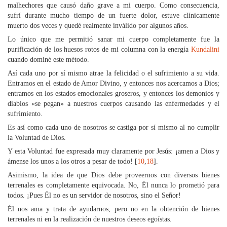
malhechores que causó daño grave a mi cuerpo. Como consecuencia,
sufrí durante mucho tiempo de un fuerte dolor, estuve clínicamente
muerto dos veces y quedé realmente inválido por algunos años.
Lo único que me permitió sanar mi cuerpo completamente fue la
purificación de los huesos rotos de mi columna con la energía
Kundalini
cuando dominé este método.
Así cada uno por sí mismo atrae la felicidad o el sufrimiento a su vida.
Entramos en el estado de Amor Divino, y entonces nos acercamos a Dios;
entramos en los estados emocionales groseros, y entonces los demonios y
diablos «se pegan» a nuestros cuerpos causando las enfermedades y el
sufrimiento.
Es así como cada uno de nosotros se castiga por sí mismo al no cumplir
la Voluntad de Dios.
Y esta Voluntad fue expresada muy claramente por Jesús: ¡amen a Dios y
ámense los unos a los otros a pesar de todo! [
10
,
18
].
Asimismo, la idea de que Dios debe proveernos con diversos bienes
terrenales es completamente equivocada. No, Él nunca lo prometió para
todos. ¡Pues Él no es un servidor de nosotros, sino el Señor!
Él nos ama y trata de ayudarnos, pero no en la obtención de bienes
terrenales ni en la realización de nuestros deseos egoístas.