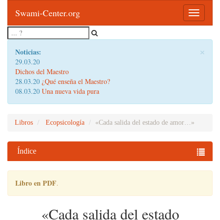
Swami-Center.org
Toggle
navigatio
×
Noticias:
29.03.20
Dichos del Maestro
28.03.20
¿Qué enseña el Maestro?
08.03.20
Una nueva vida pura
Libros
Ecopsicología
«Cada salida del estado de amor…»
Índice
Libro en PDF
.
«Cada salida del estado