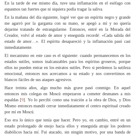
En la tarde de ese mismo día, tuve una inflamación en el esófago con
espasmos tan fuertes que ni siquiera podía tragar la saliva.
En la mañana del día siguiente, logré ver que un espíritu negro y grande
me agarró por la garganta con su mano, se apegó a mí y no quería
dejarme tratando de estrangularme. Entonces, entré en la Morada del
Creador, volví al estado de amor y enseguida recordé: «Cada salida del
estado de amor…». El espíritu desapareció y la inflamación pasó casi
inmediatamente.
El mecanismo en este caso es el siguiente: cuando permanecemos en los
estados sutiles, somos inalcanzables para los espíritus groseros, porque
ellos no pueden entrar en los estratos sutiles. Pero si perdemos la sutileza
emocional, entonces nos acercamos a su estado y nos convertimos en
blancos fáciles de sus ataques agresivos.
Hace treinta años, algo mucho más grave pasó conmigo. En aquel
entonces mis colegas en Moscú empezaron a cometer desmanes a mis
espaldas [
9
]. Yo lo percibí como una traición a la obra de Dios, y Dios
Mismo entonces mandó cerrar inmediatamente el centro espiritual creado
por mí en Moscú.
Eso era lo único que tenía que hacer. Pero yo, en cambio, entré en un
estado prolongado de enojo hacia ellos y enseguida atraje los poderes
diabólicos hacia mí. Fui atacado, sin ningún motivo, por una banda de